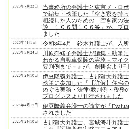
2026年7月22日
当事務所の弁護士と東京メトロポ
で編集・執筆した『空き家を持っ
相続した人のための 空き家の法
談 １０６問１０６答』が、プロ
ました
2026年4月1日
令和8年4月 鈴木弁護士が、入
2026年3月24日
川原奈緒子弁護士が編集・執筆に
わかる自動車保険の実務－マイク
要判例まで－』が、創耕舎より刊
2026年2月10日
伊豆隆義弁護士、古郡賢大弁護士
執筆に参加した『【詳解】住宅の
めぐる実務・法律/裁判例・税務
プログレスより刊行されました
2025年4月15日
伊豆隆義弁護士の論文が『Evaluati
されました
2025年2月10日
古郡賢大弁護士、宮城海斗弁護士