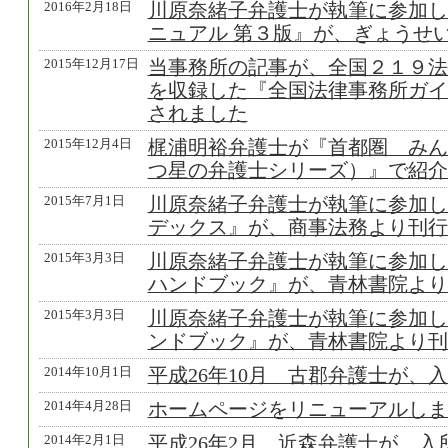
2016年2月18日
川原奈緒子弁護士が執筆に参加し
ニュアル 第３版』が、ぎょうせ
2015年12月17日
当事務所の記事が、全国２１９法
を収録した『全国法律事務所ガイ
されました
2015年12月4日
梶浦明裕弁護士が『首都圏 みん
つ星の弁護士シリーズ）』で紹介
2015年7月1日
川原奈緒子弁護士が執筆に参加し
デックス』が、商事法務より刊行
2015年3月3日
川原奈緒子弁護士が執筆に参加し
ハンドブック』が、青林書院より
2015年3月3日
川原奈緒子弁護士が執筆に参加し
ンドブック』が、青林書院より刊
2014年10月1日
平成26年10月 古郡弁護士が、
2014年4月28日
ホームページをリニューアルしま
2014年2月1日
平成26年2月 近森弁護士が、入