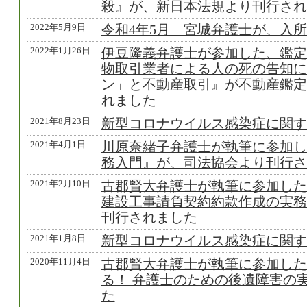
殺』が、新日本法規より刊行され
2022年5月9日
令和4年5月 宮城弁護士が、入
2022年1月26日
伊豆隆義弁護士が参加した、鑑定
物取引業者による人の死の告知に
ン」と不動産取引』が不動産鑑定2
れました
2021年8月23日
新型コロナウイルス感染症に関す
2021年4月1日
川原奈緒子弁護士が執筆に参加し
務入門』が、司法協会より刊行さ
2021年2月10日
古郡賢大弁護士が執筆に参加した
建設工事請負契約約款作成の実務
刊行されました
2021年1月8日
新型コロナウイルス感染症に関す
2020年11月4日
古郡賢大弁護士が執筆に参加した
る！ 弁護士のための後遺障害の
た