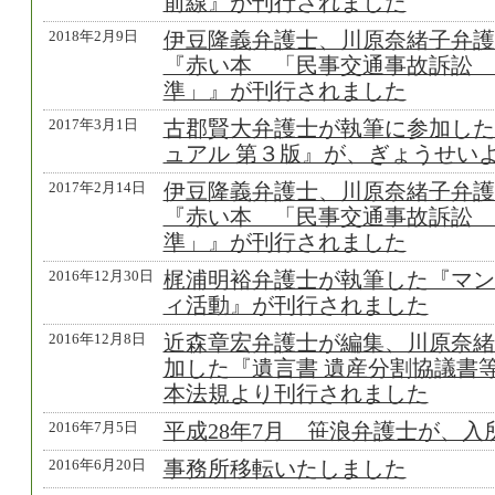
前線』が刊行されました
2018年2月9日
伊豆隆義弁護士、川原奈緒子弁護
『赤い本 「民事交通事故訴訟 
準」』が刊行されました
2017年3月1日
古郡賢大弁護士が執筆に参加した
ュアル 第３版』が、ぎょうせい
2017年2月14日
伊豆隆義弁護士、川原奈緒子弁護
『赤い本 「民事交通事故訴訟 
準」』が刊行されました
2016年12月30日
梶浦明裕弁護士が執筆した『マン
ィ活動』が刊行されました
2016年12月8日
近森章宏弁護士が編集、川原奈緒
加した『遺言書 遺産分割協議書
本法規より刊行されました
2016年7月5日
平成28年7月 笹浪弁護士が、入
2016年6月20日
事務所移転いたしました