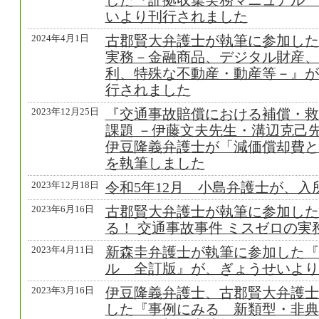
した『証拠収集実務マニュアル 
いより刊行されました
2024年4月1日
古郡賢大弁護士が執筆に参加した
実務－金融商品、デジタル財産、
利、特殊な不動産・動産等－』が
行されました
2023年12月25日
『交通事故賠償における補償・救
課題 －伊藤文夫先生・溝辺克己
伊豆隆義弁護士が「減価償却費と
を執筆しました
2023年12月18日
令和5年12月 小島弁護士が、入
2023年6月16日
古郡賢大弁護士が執筆に参加した
る！ 交通事故事件 ミスゼロの
2023年4月11日
新森圭弁護士が執筆に参加した『
ル 全訂版』が、ぎょうせいより
2023年3月16日
伊豆隆義弁護士、古郡賢大弁護士
した『事例にみる 新類型・非典